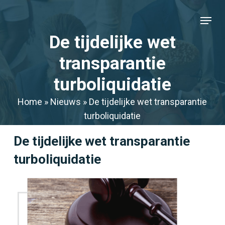
Skip
Menu
to
Close
main
De tijdelijke wet
Menu
content
transparantie
turboliquidatie
Home
»
Nieuws
»
De tijdelijke wet transparantie
turboliquidatie
De tijdelijke wet transparantie
turboliquidatie