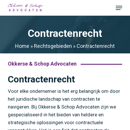
Skip
Menu
to
Close
main
Menu
content
Contractenrecht
Home
»
Rechtsgebieden
»
Contractenrecht
Okkerse & Schop Advocaten
Contractenrecht
Voor elke ondernemer is het erg belangrijk om door
het juridische landschap van contracten te
navigeren. Bij Okkerse & Schop Advocaten zijn we
gespecialiseerd in het bieden van heldere en
strategische oplossingen voor contractuele