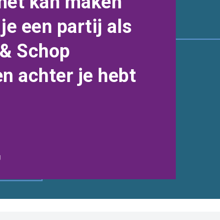
 het kan maken
e een partij als
 & Schop
n achter je hebt
g