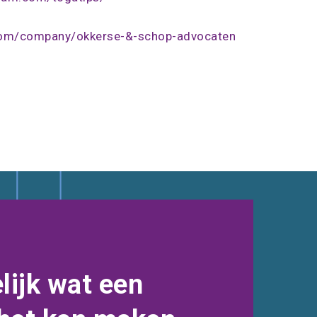
n.com/company/okkerse-&-schop-advocaten
lijk wat een