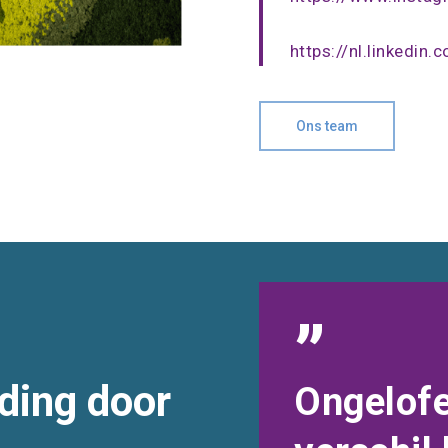
https://nl.linkedi
Ons team
”
ding door
Ongelofe