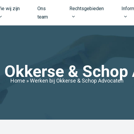
ie wij zijn
Ons
Rechtsgebieden
Infor
team
j Okkerse & Schop
Home
»
Werken bij Okkerse & Schop Advocaten