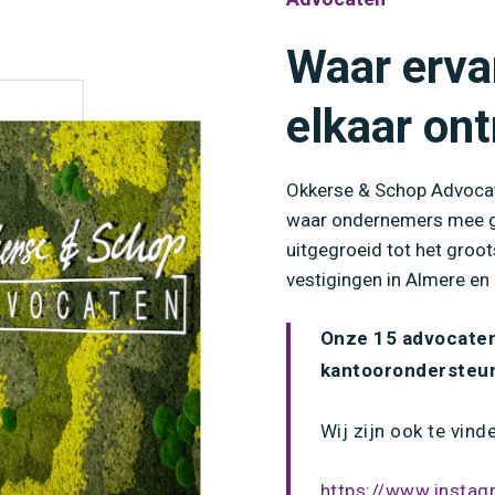
Waar erva
elkaar on
Okkerse & Schop Advocate
waar ondernemers mee ge
uitgegroeid tot het groo
vestigingen in Almere en 
Onze 15 advocaten
kantoorondersteune
Wij zijn ook te vind
https://www.instag