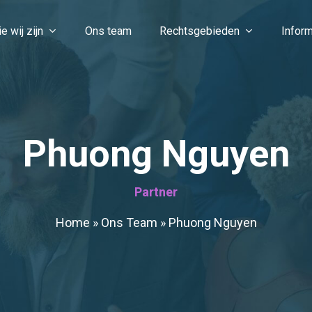
e wij zijn
Ons team
Rechtsgebieden
Inform
Phuong Nguyen
Partner
Home
»
Ons Team
»
Phuong Nguyen