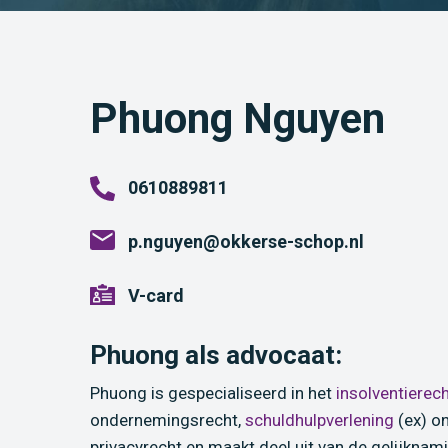
Phuong Nguyen
0610889811
p.nguyen@okkerse-schop.nl
V-card
Phuong als advocaat:
Phuong is gespecialiseerd in het
insolventierec
ondernemingsrecht,
schuldhulpverlening
(ex) o
privacyrecht en maakt deel uit van de gelijknam