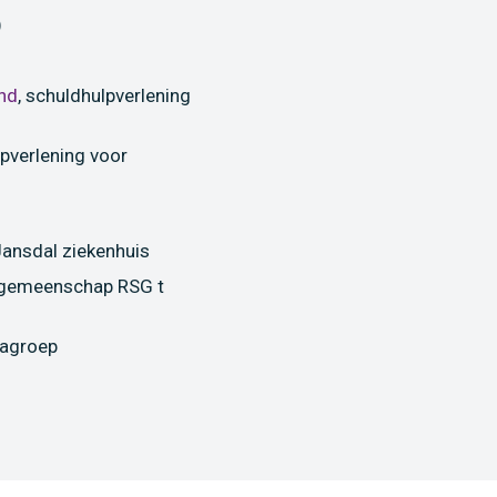
)
and
, schuldhulpverlening
pverlening voor
 Jansdal ziekenhuis
ngemeenschap RSG t
ragroep