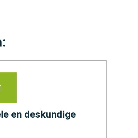
n:
le en deskundige
Ui
Ik be
saner