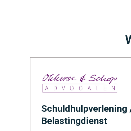
W
Schuldhulpverlening 
Belastingdienst
est