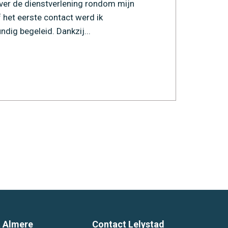
over de dienstverlening rondom mijn
desku
 het eerste contact werd ik
dig begeleid. Dankzij...
Lees
 Almere
Contact Lelystad