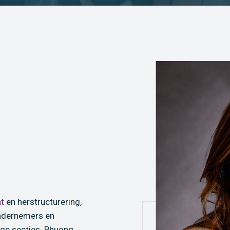
ht
en herstructurering,
ndernemers en
ige secties. Phuong