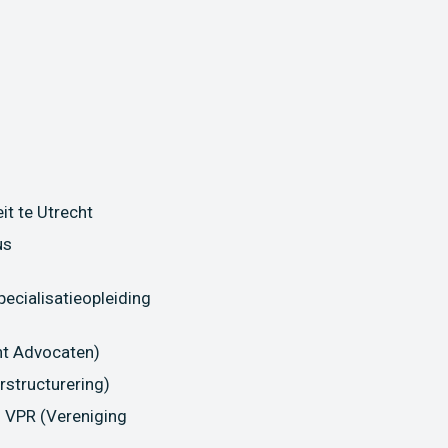
it te Utrecht
us
ecialisatieopleiding
cht Advocaten)
rstructurering)
 VPR (Vereniging