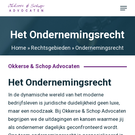
Skip
Menu
to
Close
main
Menu
content
Het Ondernemingsrecht
Home
»
Rechtsgebieden
»
Ondernemingsrecht
Okkerse & Schop Advocaten
Het Ondernemingsrecht
In de dynamische wereld van het moderne
bedrijfsleven is juridische duidelijkheid geen luxe,
maar een noodzaak. Bij Okkerse & Schop Advocaten
begrijpen we de uitdagingen en kansen waarmee jij
als ondernemer dagelijks geconfronteerd wordt.