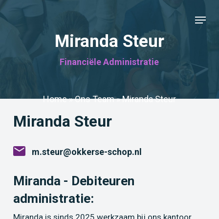
Skip
Menu
to
Close
main
Miranda Steur
Menu
content
Financiële Administratie
Home
»
Ons Team
»
Miranda Steur
Miranda Steur
m.steur@okkerse-schop.nl
Miranda - Debiteuren
administratie:
Miranda is sinds 2025 werkzaam bij ons kantoor.