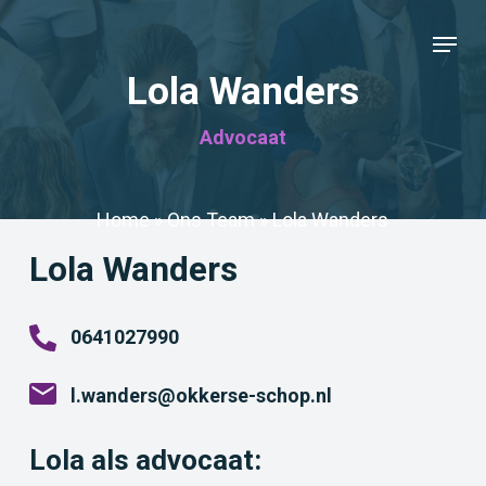
Skip
Menu
to
Close
main
Lola Wanders
Menu
content
Advocaat
Home
»
Ons Team
»
Lola Wanders
Lola Wanders
0641027990
l.wanders@okkerse-schop.nl
Lola als advocaat: