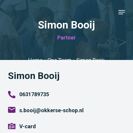
Skip
Menu
to
Close
main
Simon Booij
Menu
content
Partner
Home
»
Ons Team
»
Simon Booij
Simon Booij
0631789735
s.booij@okkerse-schop.nl
V-card