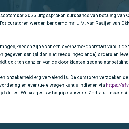
eptember 2025 uitgesproken surseance van betaling van Carp
Tot curatoren werden benoemd mr. J.M. van Raaijen van Ok
gelijkheden zijn voor een overname/doorstart vanuit de fail
en gegeven aan (al dan niet reeds ingeplande) orders en le
eldt ook ten aanzien van de door klanten gedane aanbetaling
 en onzekerheid erg vervelend is. De curatoren verzoeken de
ordering en eventuele vragen kunt u indienen via
https://sf
ijd duren. Wij vragen uw begrip daarvoor. Zodra er meer dui