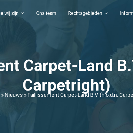
e wij zijn
Ons team
Rechtsgebieden
Inform
ent Carpet-Land B.V
Carpetright)
»
Nieuws
»
Faillissement Carpet-Land B.V. (h.o.d.n. Carpe