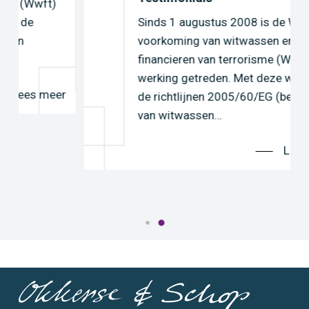
Sinds 1 augustus 2008 is de Wet ter
voorkoming van witwassen en
financieren van terrorisme (Wwft) in
werking getreden. Met deze wet zijn
r
de richtlijnen 2005/60/EG (bestrijding
van witwassen…
Lees meer