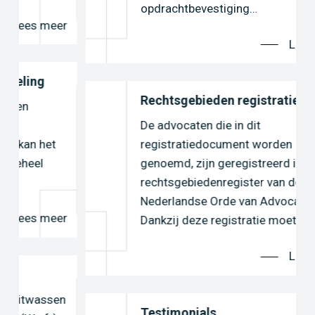
opdrachtbevestiging…
r
Lees meer
Rechtsgebieden registratie
De advocaten die in dit
registratiedocument worden
genoemd, zijn geregistreerd in het
rechtsgebiedenregister van de
Nederlandse Orde van Advocaten.
r
Dankzij deze registratie moeten…
Lees meer
n
Testimonials