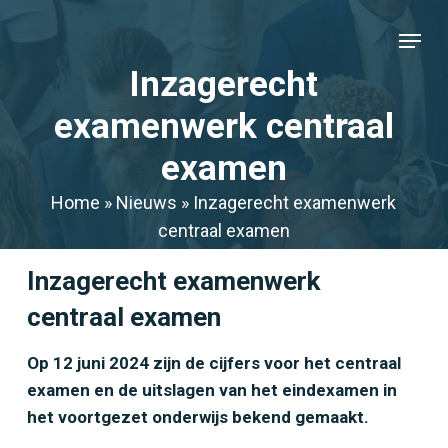
Skip
Menu
to
Close
main
Inzagerecht
Menu
content
examenwerk centraal
examen
Home
»
Nieuws
»
Inzagerecht examenwerk
centraal examen
Inzagerecht examenwerk
centraal examen
Op 12 juni 2024 zijn de cijfers voor het centraal
examen en de uitslagen van het eindexamen in
het voortgezet onderwijs bekend gemaakt.