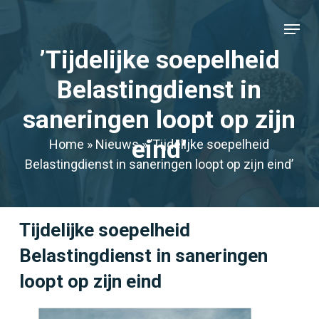
Skip
Menu
to
Close
main
’Tijdelijke soepelheid
Menu
content
Belastingdienst in
saneringen loopt op zijn
eind’
Home
»
Nieuws
»
’Tijdelijke soepelheid
Belastingdienst in saneringen loopt op zijn eind’
Tijdelijke soepelheid
Belastingdienst in saneringen
loopt op zijn eind