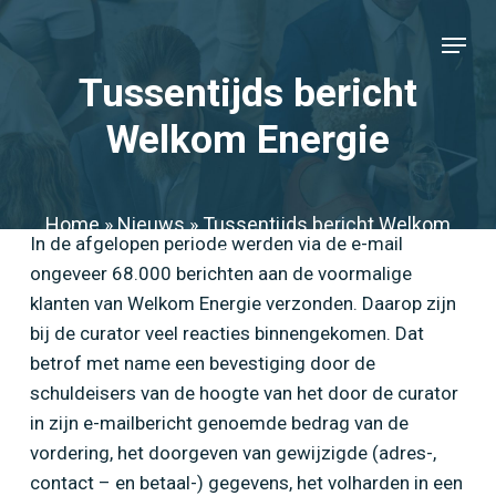
Skip
Menu
to
Close
main
Tussentijds bericht
Menu
content
Welkom Energie
Home
»
Nieuws
»
Tussentijds bericht Welkom
In de afgelopen periode werden via de e-mail
Energie
ongeveer 68.000 berichten aan de voormalige
klanten van Welkom Energie verzonden. Daarop zijn
bij de curator veel reacties binnengekomen. Dat
betrof met name een bevestiging door de
schuldeisers van de hoogte van het door de curator
in zijn e-mailbericht genoemde bedrag van de
vordering, het doorgeven van gewijzigde (adres-,
contact – en betaal-) gegevens, het volharden in een