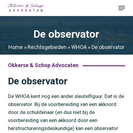
Skip
Menu
to
Close
main
Menu
content
De observator
Home
»
Rechtsgebieden
»
WHOA
»
De observator
Okkerse & Schop Advocaten
De observator
De WHOA kent nog een ander sleutelfiguur. Dat is de
observator. Bij de voorbereiding van een akkoord
door de schuldenaar (en dus niet bij de
voorbereiding van een akkoord door een
herstructureringsdeskundige) kan een observator