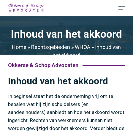
Skip
Menu
to
Close
main
Menu
content
Inhoud van het akkoord
Home
»
Rechtsgebieden
»
WHOA
»
Inhoud van
het akkoord
Okkerse & Schop Advocaten
Inhoud van het akkoord
In beginsel staat het de onderneming vrij om te
bepalen wat hij zijn schuldeisers (en
aandeelhouders) aanbiedt en hoe het akkoord wordt
ingericht. Rechten van werknemers kunnen niet
worden gewijzigd door het akkoord. Verder biedt de