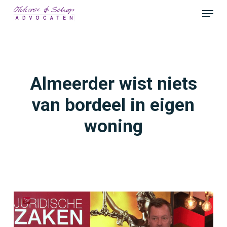
Skip
Menu
to
Close
main
Menu
content
Almeerder wist niets
van bordeel in eigen
woning