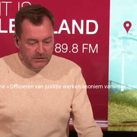
me
»
Officieren van justitie werken anoniem vanwege drei