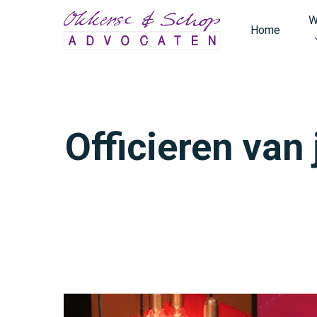
Skip
W
to
Home
main
content
Officieren van