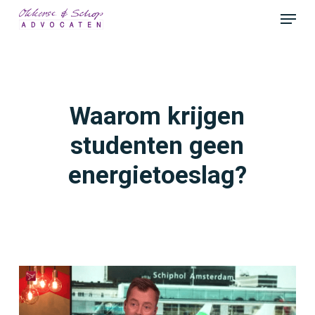
Skip
Menu
to
Close
main
Menu
content
Waarom krijgen
studenten geen
energietoeslag?