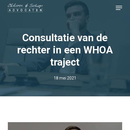
Skip
Menu
to
Close
main
Menu
content
Consultatie van de
rechter in een WHOA
traject
18 mei 2021