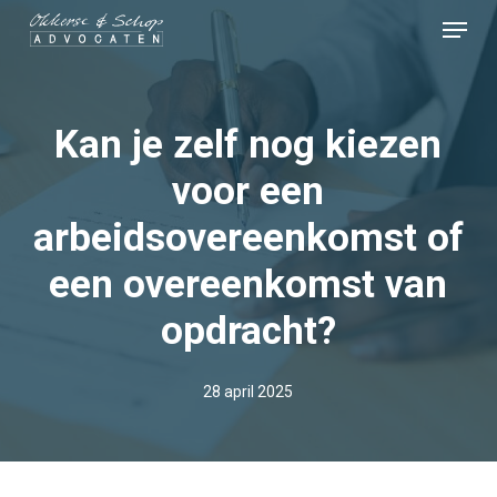
Skip
Menu
to
Close
main
Menu
content
Kan je zelf nog kiezen
voor een
arbeidsovereenkomst of
een overeenkomst van
opdracht?
28 april 2025