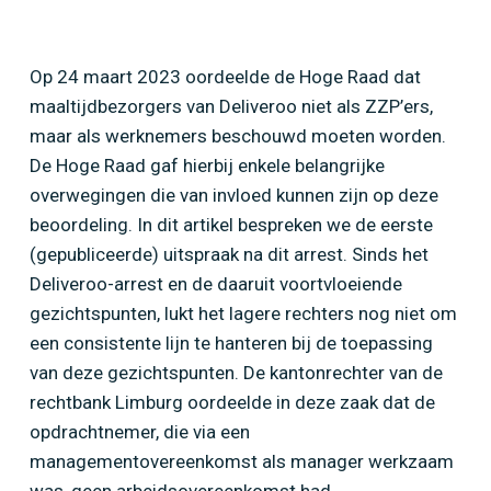
Op 24 maart 2023 oordeelde de Hoge Raad dat
maaltijdbezorgers van Deliveroo niet als ZZP’ers,
maar als werknemers beschouwd moeten worden.
De Hoge Raad gaf hierbij enkele belangrijke
overwegingen die van invloed kunnen zijn op deze
beoordeling. In dit artikel bespreken we de eerste
(gepubliceerde) uitspraak na dit arrest. Sinds het
Home
»
Kan je zelf nog kiezen voor een
Deliveroo-arrest en de daaruit voortvloeiende
arbeidsovereenkomst of een overeenkomst van
gezichtspunten, lukt het lagere rechters nog niet om
opdracht?
een consistente lijn te hanteren bij de toepassing
van deze gezichtspunten. De kantonrechter van de
rechtbank Limburg oordeelde in deze zaak dat de
opdrachtnemer, die via een
managementovereenkomst als manager werkzaam
was, geen arbeidsovereenkomst had.