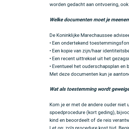
worden gedacht aan ontvoering, ook a
H
Welke documenten moet je meene
De Koninklijke Marechaussee advisee
• Een ondertekend toestemmingsformul
• Een kopie van zijn/haar identiteitsb
• Een recent uittreksel uit het gezag
• Eventueel het ouderschapsplan en be
Met deze documenten kun je aantone
Wat als toestemming wordt geweig
Kom je er met de andere ouder niet u
spoedprocedure (kort geding), bijvoor
kind en beoordeelt of de reis verant
Let op: zo’n procedure kost tijd. Beg