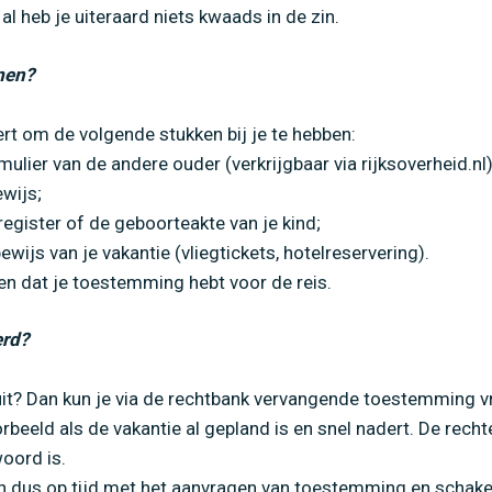
l heb je uiteraard niets kwaads in de zin.
ome
»
Op vakantie met je kind? Vergeet de toestemming n
men?
rt om de volgende stukken bij je te hebben:
ier van de andere ouder (verkrijgbaar via rijksoverheid.nl)
ewijs;
sregister of de geboorteakte van je kind;
wijs van je vakantie (vliegtickets, hotelreservering).
n dat je toestemming hebt voor de reis.
erd?
it? Dan kun je via de rechtbank vervangende toestemming vr
beeld als de vakantie al gepland is en snel nadert. De rechte
woord is.
in dus op tijd met het aanvragen van toestemming en schakel o