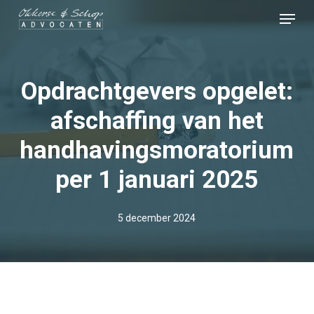
Skip
Menu
to
Close
main
Menu
content
Opdrachtgevers opgelet:
afschaffing van het
handhavingsmoratorium
per 1 januari 2025
5 december 2024