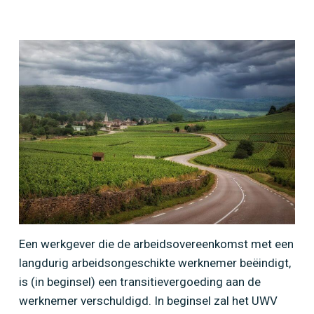
Home
»
Procederen tegen het UWV bij afwijzing
van verzoek om compensatie van
transitievergoeding
Een werkgever die de arbeidsovereenkomst met een
langdurig arbeidsongeschikte werknemer beëindigt,
is (in beginsel) een transitievergoeding aan de
werknemer verschuldigd. In beginsel zal het UWV