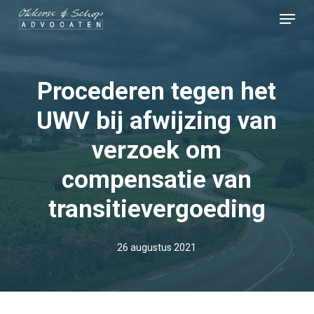
Skip
Menu
to
Close
main
Menu
content
Procederen tegen het
UWV bij afwijzing van
verzoek om
compensatie van
transitievergoeding
26 augustus 2021