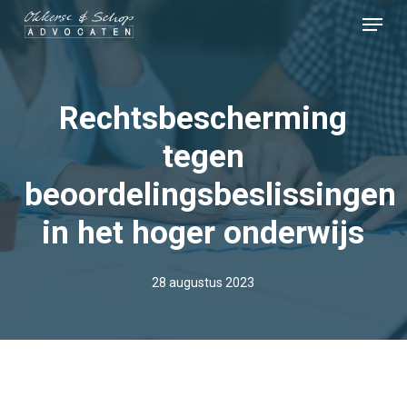
Skip
Menu
to
Close
main
Menu
content
Rechtsbescherming
tegen
beoordelingsbeslissingen
in het hoger onderwijs
28 augustus 2023