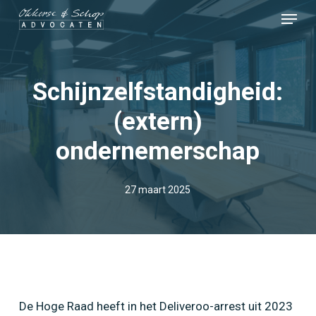
Skip
Menu
to
Close
main
Menu
content
Schijnzelfstandigheid:
(extern)
ondernemerschap
27 maart 2025
De Hoge Raad heeft in het Deliveroo-arrest uit 2023