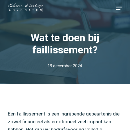
Skip
Menu
to
Close
main
Menu
content
Wat te doen bij
faillissement?
19 december 2024
Een faillissement is een ingrijpende gebeurtenis die
zowel financieel als emotioneel veel impact kan
hebben. Het kan uw bedrijfsvoering volledig