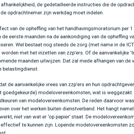
afhankelijkheid, de gedetailleerde instructies die de opdra
de opdrachtnemer zijn werkdag moet indelen.
Home
»
ZZP: de stand van zaken
ffect van de opheffing van het handhavingsmoratorium per 1 
in de eerste maanden na de aankondiging van de opheffing v
iliseren. Wel bestaat nog steeds de zorg (met name in de ICT
rden met het inzetten van zzp’ers. Of de aanvankelijke ‘tre
 komende maanden uitwijzen. Dat zal mede afhangen van de 
e belastingdienst.
dat de aanvankelijke vrees van zzp’ers en hun opdrachtgeve
t goedgekeurde) modelovereenkomsten, wat is weggezakt. 
oedkeuren van modelovereenkomsten. De reden daarvoor wa
geven over het werken buiten dienstverband. Het hangt nameli
ewerkt, niet van wat er ‘op papier’ staat. De modelovereenk
effectief te kunnen zijn. Lopende modelovereenkomsten z
st.