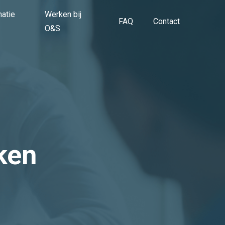
matie
Werken bij
FAQ
Contact
O&S
ken