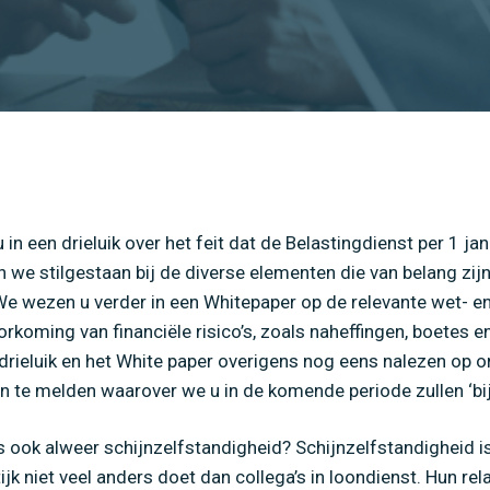
in een drieluik over het feit dat de Belastingdienst per 1 j
n we stilgestaan bij de diverse elementen die van belang zij
We wezen u verder in een Whitepaper op de relevante wet- e
rkoming van financiële risico’s, zoals naheffingen, boetes e
rieluik en het White paper overigens nog eens nalezen op o
en te melden waarover we u in de komende periode zullen ‘bij
is ook alweer schijnzelfstandigheid? Schijnzelfstandigheid 
tijk niet veel anders doet dan collega’s in loondienst. Hun 