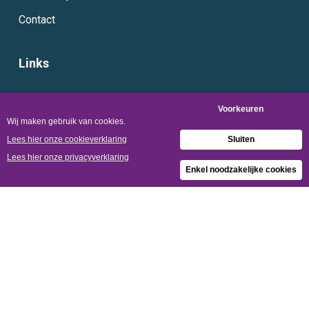
Contact
Links
Algemene voorwaarden
Privacy- en cookie statement website bezoekers
Privacy statement
Contact Almere
Versterkerstraat 4B
1322 AP Almere
Postbus 10058
1301 AB Almere