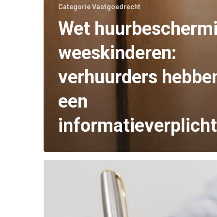
Categorie Vastgoedrecht
Wet huurbescherm
weeskinderen:
verhuurders hebbe
een
informatieverplich
Skip