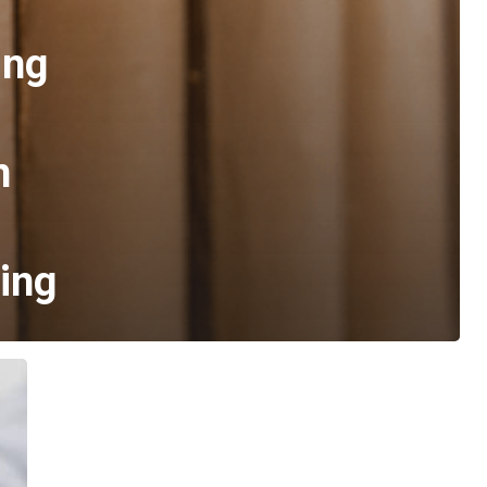
ing
n
ting