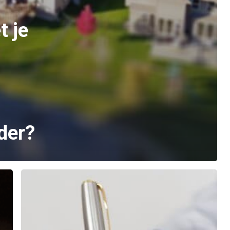
t je
der?